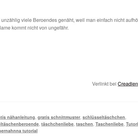
 unzählig viele Beroendes genäht, weil man einfach nicht aufh
ame kommt nicht von ungefähr.
Verlinkt bei
Creadien
atis nähanleitung
,
gratis schnittmuster
,
schlüsseltäschchen
,
eltäschenberoende
,
täschchenliebe
,
taschen
,
Taschenliebe
,
Tutor
ernahnna tutorial