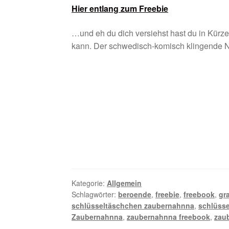
Hier entlang zum Freebie
…und eh du dich versiehst hast du in Kürze
kann. Der schwedisch-komisch klingende N
Kategorie:
Allgemein
Schlagwörter:
beroende
,
freebie
,
freebook
,
gr
schlüsseltäschchen zaubernahnna
,
schlüss
Zaubernahnna
,
zaubernahnna freebook
,
zaub