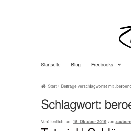
Zur
Zum
Navigation
Inhalt
springen
springen
Startseite
Blog
Freebooks
Start
Beiträge verschlagwortet mit „beroen
Schlagwort:
bero
Veröffentlicht am
15. Oktober 2019
von
zauber