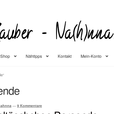
Shop
Nähtipps
Kontakt
Mein-Konto
de“
ende
nahnna
—
9 Kommentare