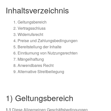
Inhaltsverzeichnis
Widerrufsbelehrung & Widerrufsformular
Geltungsbereich
Datenschutzerklärung
Vertragsschluss
Widerrufsrecht
Impressum
Preise und Zahlungsbedingungen
Bereitstellung der Inhalte
Zahlungsarten
Einräumung von Nutzungsrechten
Mängelhaftung
Versandarten
Anwendbares Recht
Alternative Streitbeilegung
Unter
Nähtipps
öffnen
Kontakt
1) Geltungsbereich
Unter
Mein-Konto
öffnen
1.1
Diese Allgemeinen Geschäftsbedingungen