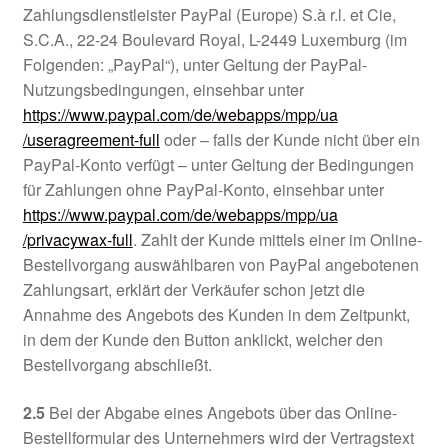
Zahlungsdienstleister PayPal (Europe) S.à r.l. et Cie,
S.C.A., 22-24 Boulevard Royal, L-2449 Luxemburg (im
Folgenden: „PayPal“), unter Geltung der PayPal-
Nutzungsbedingungen, einsehbar unter
https://www.paypal.com
/de
/webapps
/mpp
/ua
/useragreement-full
oder – falls der Kunde nicht über ein
PayPal-Konto verfügt – unter Geltung der Bedingungen
für Zahlungen ohne PayPal-Konto, einsehbar unter
https://www.paypal.com
/de
/webapps
/mpp
/ua
/privacywax-full
. Zahlt der Kunde mittels einer im Online-
Bestellvorgang auswählbaren von PayPal angebotenen
Zahlungsart, erklärt der Verkäufer schon jetzt die
Annahme des Angebots des Kunden in dem Zeitpunkt,
in dem der Kunde den Button anklickt, welcher den
Bestellvorgang abschließt.
2.5
Bei der Abgabe eines Angebots über das Online-
Bestellformular des Unternehmers wird der Vertragstext