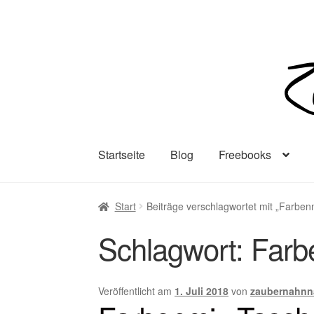
Zur
Zum
Navigation
Inhalt
springen
springen
Startseite
Blog
Freebooks
Start
Beiträge verschlagwortet mit „Farben
Schlagwort:
Farb
Veröffentlicht am
1. Juli 2018
von
zaubernahnn