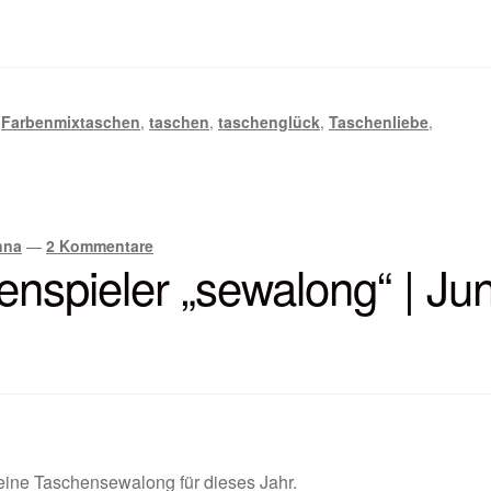
,
Farbenmixtaschen
,
taschen
,
taschenglück
,
Taschenliebe
,
nna
—
2 Kommentare
nspieler „sewalong“ | Jun
leine Taschensewalong für dieses Jahr.