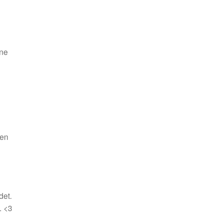
ine
gen
det.
. <3