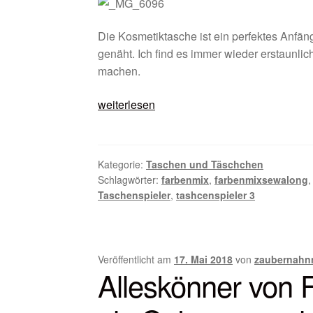
Die Kosmetiktasche ist ein perfektes Anfäng
genäht. Ich find es immer wieder erstaunli
machen.
Farbenmix
weiterlesen
Taschenspieler
„sewalong“
|
Kategorie:
Taschen und Täschchen
Juni
Schlagwörter:
farbenmix
,
farbenmixsewalong
|
Taschenspieler
,
tashcenspieler 3
Kosmetiktasche
Veröffentlicht am
17. Mai 2018
von
zaubernahn
Alleskönner von 