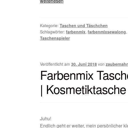
Farbenmix
weiterlesen
Taschenspieler
„sewalong“
|
Kategorie:
Taschen und Täschchen
Juli
Schlagwörter:
farbenmix
,
farbenmixsewalong
|
Taschenspieler
Zirkeltasche
Veröffentlicht am
30. Juni 2018
von
zaubernah
Farbenmix Tasche
| Kosmetiktasche
Juhu!
Endlich geht er weiter, mein persönlicher k