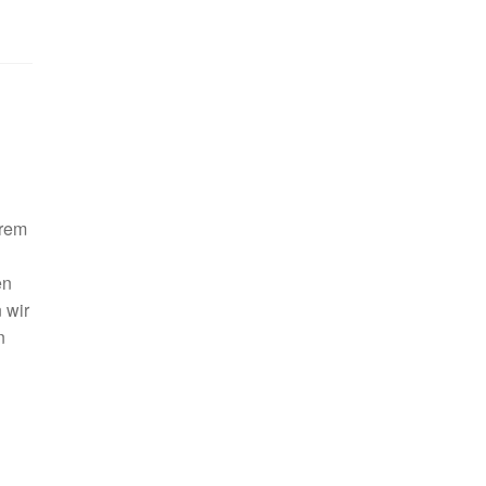
hrem
en
 wir
n