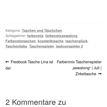
Kategorie:
Taschen und Täschchen
Schlagwörter:
farbenmix
,
farbenmixsewalong
,
Farbenmixtaschen
,
kosmetiktasche
,
taschenglück
,
Taschenliebe
,
Taschenspieler
,
tashcenspieler 3
Beitragsnavigation
Vorheriger
Nächster
Freebook Tasche Lina ist
Farbenmix Taschenspieler
Beitrag:
Beitrag:
„sewalong“ | Juli |
da!
Zirkeltasche
2 Kommentare zu