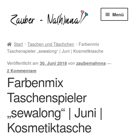
Zur
Zum
Menü
Navigation
Inhalt
springen
springen
Startseite
Start
Taschen und Täschchen
Farbenmix
Taschenspieler „sewalong“ | Juni | Kosmetiktasche
Blog
Veröffentlicht am
30. Juni 2018
von
zaubernahnna
—
Unter
Freebooks
2 Kommentare
öffnen
Farbenmix
Unter
Shop
öffnen
Taschenspieler
Unter
Nähtipps
öffnen
„sewalong“ | Juni |
Kontakt
Kosmetiktasche
Unter
Mein-Konto