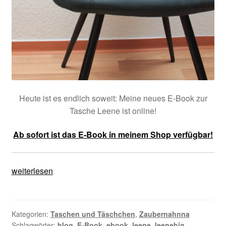
Heute ist es endlich soweit: Meine neues E-Book zur
Tasche Leene ist online!
Ab sofort ist das E-Book in meinem Shop verfügbar!
E-
weiterlesen
Book
Tasche
Leene
Kategorien:
Taschen und Täschchen
,
Zaubernahnna
Schlagwörter:
blog
,
E-Book
,
ebook
,
leene
,
leenebig
,