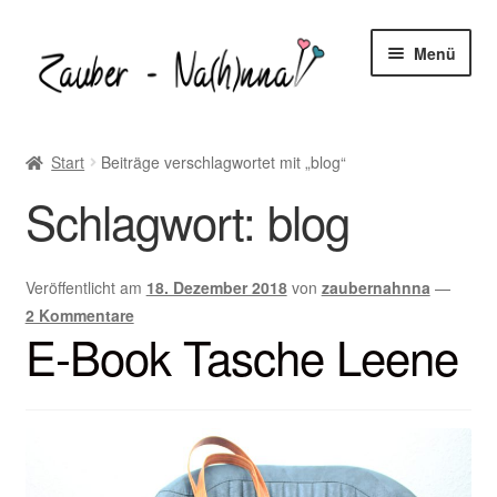
Zur
Zum
Menü
Navigation
Inhalt
springen
springen
Startseite
Start
Beiträge verschlagwortet mit „blog“
Blog
Schlagwort:
blog
Unter
Freebooks
öffnen
Veröffentlicht am
18. Dezember 2018
von
zaubernahnna
—
Unter
Shop
2 Kommentare
öffnen
E-Book Tasche Leene
Unter
Nähtipps
öffnen
Kontakt
Unter
Mein-Konto