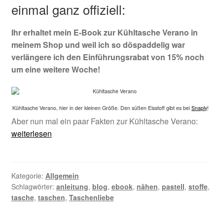
einmal ganz offiziell:
Ihr erhaltet mein E-Book zur Kühltasche Verano in
meinem Shop
und weil ich so döspaddelig war
verlängere ich den Einführungsrabat von 15% noch
um eine weitere Woche!
Kühltasche Verano, hier in der kleinen Größe. Den süßen Eisstoff gibt es bei
Snaply
!
Kühlt
Aber nun mal ein paar Fakten zur Kühltasche Verano:
Veran
weiterlesen
|
Neue
E-
Kategorie:
Allgemein
Book
Schlagwörter:
anleitung
,
blog
,
ebook
,
nähen
,
pastell
,
stoffe
,
im
tasche
,
taschen
,
Taschenliebe
Shop
erhältl