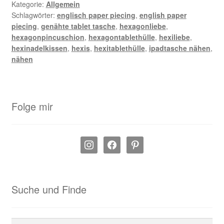
Kategorie:
Allgemein
Schlagwörter:
englisch paper piecing
,
english paper
piecing
,
genähte tablet tasche
,
hexagonliebe
,
hexagonpincuschion
,
hexagontablethülle
,
hexiliebe
,
hexinadelkissen
,
hexis
,
hexitablethülle
,
ipadtasche nähen
,
nähen
Folge mir
instagram
facebook
pinterest
Suche und Finde
Suchen