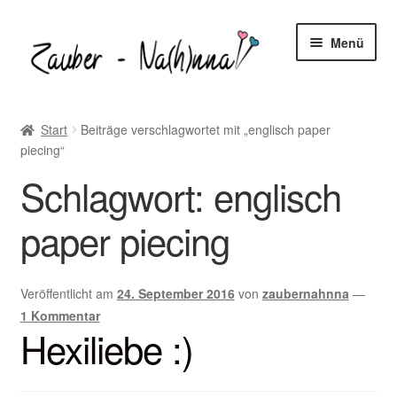
Zur
Zum
Menü
Navigation
Inhalt
springen
springen
Startseite
Start
Beiträge verschlagwortet mit „englisch paper
piecing“
Blog
Schlagwort:
englisch
Unter
Freebooks
öffnen
paper piecing
Unter
Shop
öffnen
Unter
Nähtipps
Veröffentlicht am
24. September 2016
von
zaubernahnna
—
öffnen
1 Kommentar
Hexiliebe :)
Kontakt
Unter
Mein-Konto