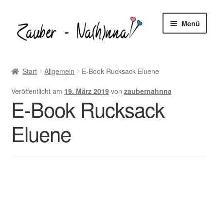
Zur
Zum
Menü
Navigation
Inhalt
springen
springen
Startseite
Start
Allgemein
E-Book Rucksack Eluene
Blog
Veröffentlicht am
19. März 2019
von
zaubernahnna
E-Book Rucksack
Unter
Freebooks
öffnen
Eluene
Unter
Shop
öffnen
Unter
Nähtipps
öffnen
Kontakt
Unter
Mein-Konto