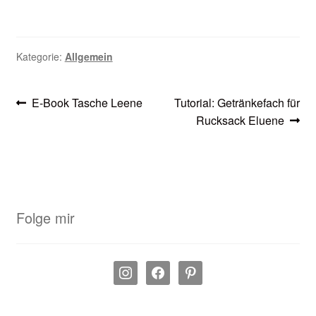
Kategorie:
Allgemein
Beitragsnavigation
Vorheriger
Nächster
E-Book Tasche Leene
Tutorial: Getränkefach für
Beitrag:
Beitrag:
Rucksack Eluene
Folge mir
instagram
facebook
pinterest