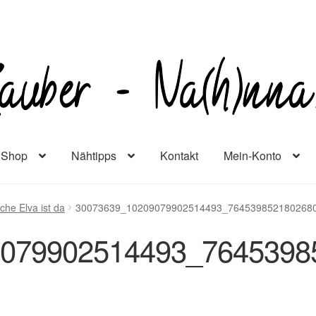
Shop
Nähtipps
Kontakt
Mein-Konto
che Elva ist da
30073639_10209079902514493_764539852180268
9079902514493_7645398