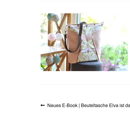
Beitragsnavigation
Vorheriger
Neues E-Book | Beuteltasche Elva ist d
Beitrag: