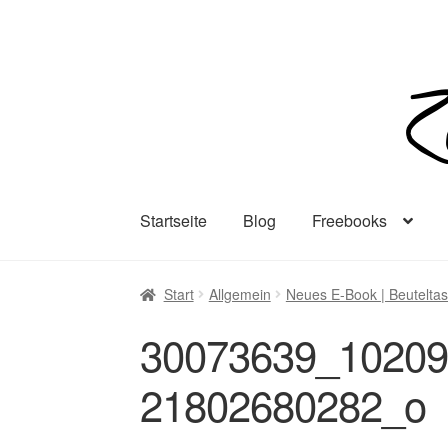
Zur
Zum
Navigation
Inhalt
springen
springen
Startseite
Blog
Freebooks
Start
Allgemein
Neues E-Book | Beuteltas
30073639_1020
21802680282_o