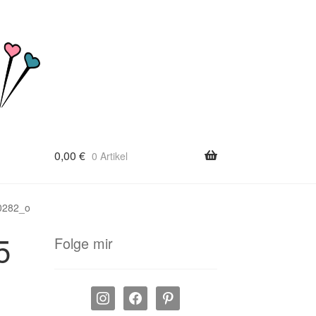
0,00
€
0 Artikel
0282_o
5
Folge mir
instagram
facebook
pinterest