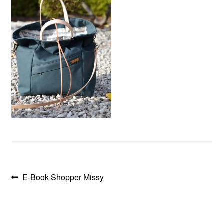
öffnen
Beitragsnavigation
Vorheriger
E-Book Shopper Missy
Beitrag: