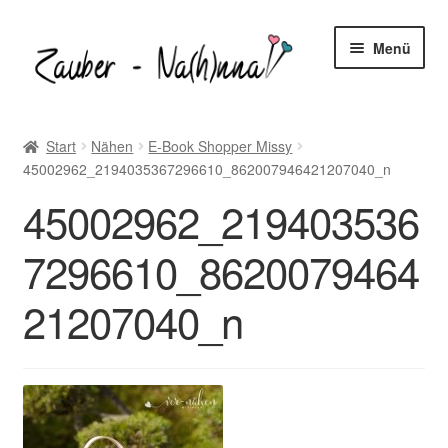
Zur
Zum
Menü
Navigation
Inhalt
springen
springen
Startseite
Start
Nähen
E-Book Shopper Missy
45002962_2194035367296610_862007946421207040_n
Blog
45002962_219403536
Unter
Freebooks
öffnen
7296610_8620079464
Unter
Shop
öffnen
21207040_n
Unter
Nähtipps
öffnen
Kontakt
Unter
Mein-Konto