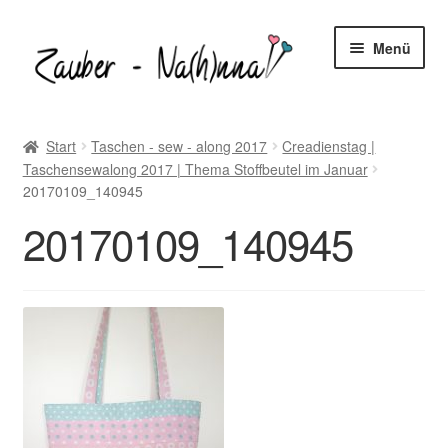
Zur
Zum
Menü
Navigation
Inhalt
springen
springen
Startseite
Start
Taschen - sew - along 2017
Creadienstag |
Taschensewalong 2017 | Thema Stoffbeutel im Januar
Blog
20170109_140945
Unter
20170109_140945
Freebooks
öffnen
Unter
Shop
öffnen
Unter
Nähtipps
öffnen
Kontakt
Unter
Mein-Konto