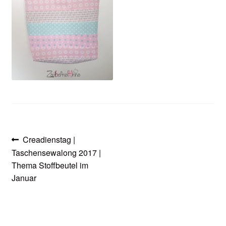
öffnen
Beitragsnavigation
Vorheriger
Creadienstag |
Beitrag:
Taschensewalong 2017 |
Thema Stoffbeutel im
Januar