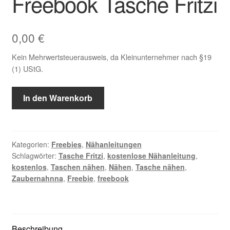
Freebook Tasche Fritzi
0,00
€
Kein Mehrwertsteuerausweis, da Kleinunternehmer nach §19
(1) UStG.
Freebook
In den Warenkorb
Tasche
Fritzi
Menge
Kategorien:
Freebies
,
Nähanleitungen
Schlagwörter:
Tasche Fritzi
,
kostenlose Nähanleitung
,
kostenlos
,
Taschen nähen
,
Nähen
,
Tasche nähen
,
Zaubernahnna
,
Freebie
,
freebook
Beschreibung