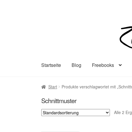
Zur
Zum
Navigation
Inhalt
springen
springen
Startseite
Blog
Freebooks
Start
Produkte verschlagwortet mit „Schnit
Schnittmuster
Alle 2 Er