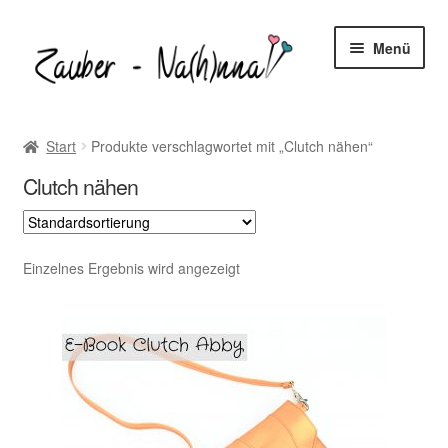
Zur
Zum
Menü
Navigation
Inhalt
springen
springen
Startseite
Start
Produkte verschlagwortet mit „Clutch nähen“
Blog
Clutch nähen
Unter
Freebooks
öffnen
Einzelnes Ergebnis wird angezeigt
Unter
Shop
öffnen
Unter
Nähtipps
öffnen
Kontakt
Unter
Mein-Konto